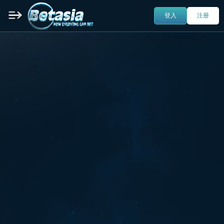
登入
注册